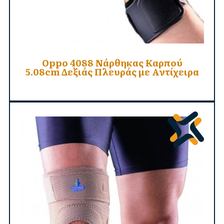
Oppo 4088 Νάρθηκας Καρπού
5.08cm Δεξιάς Πλευράς με Αντίχειρα