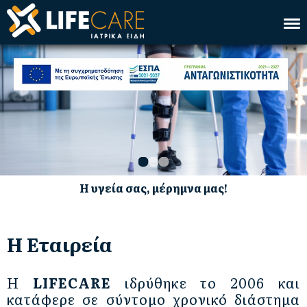
Αρχική
Εταιρεία
Υπηρεσία
Προϊόντα
Επικοινωνία
Η υγεία σας, μέρημνα μας!
Eng
Η Εταιρεία
Η
LIFECARE
ιδρύθηκε το 2006 και
κατάφερε σε σύντομο χρονικό διάστημα